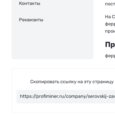
Контакты
пост
На С
Реквизиты
ферр
прои
Пр
фер
Скопировать ссылку на эту страницу