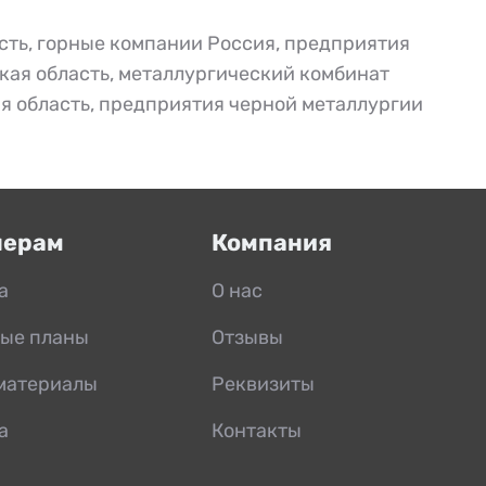
сть
,
горные компании Россия
,
предприятия
кая область
,
металлургический комбинат
я область
,
предприятия черной металлургии
нерам
Компания
а
О нас
ые планы
Отзывы
материалы
Реквизиты
а
Контакты