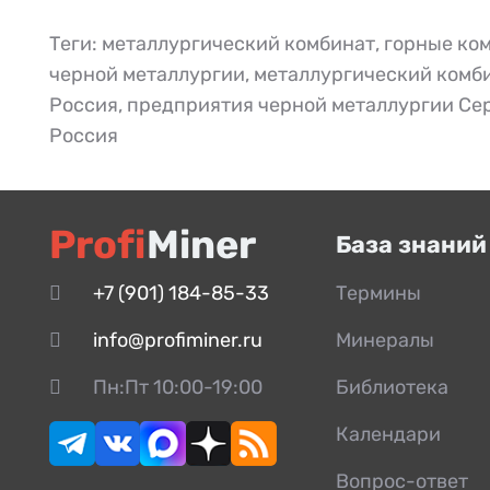
Теги:
металлургический комбинат
,
горные ко
черной металлургии
,
металлургический комб
Россия
,
предприятия черной металлургии Се
Россия
Profi
Miner
База знаний
+7 (901) 184-85-33
Термины
info@profiminer.ru
Минералы
Пн:Пт 10:00-19:00
Библиотека
Календари
Вопрос-ответ