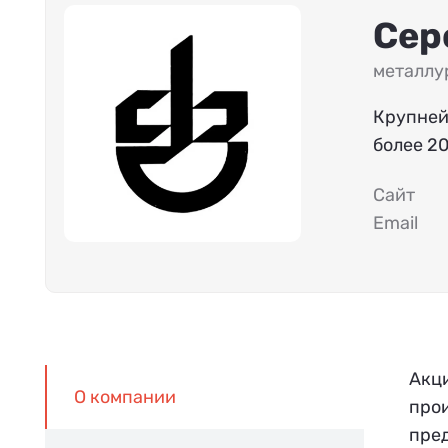
Сер
металлу
Крупней
более 2
Сайт
Email
Акц
О компании
про
пре