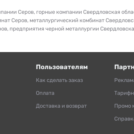
мпании Серов
,
горные компании Свердловская обла
инат Серов
,
металлургический комбинат Свердловс
ров
,
предприятия черной металлургии Свердловска
Пользователям
Парт
Как сделать заказ
Реклам
Оплата
Тарифн
Доставка и возврат
Промо 
Справк