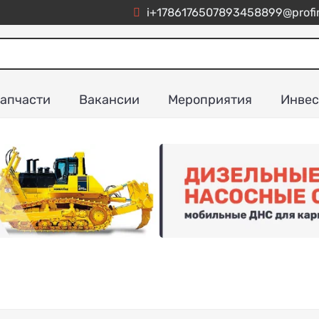
i+1786176507893458899@profim
апчасти
Вакансии
Мероприятия
Инвес