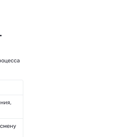
-
роцесса
ния,
 смену