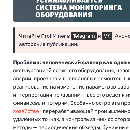
Читайте ProfiMiner в
Telegram
и
VK
. Анон
авторские публикации.
Проблема: человеческий фактор как одна 
эксплуатацией сложного оборудования, чело
аварий, простоев и внеплановых ремонтов. 
реагирование на изменение параметров работ
интерпретация показаний — всё это ведёт к и
финансовым потерям. Особенно остро эта пр
хозяйстве
, перерабатывающей промышленност
удалённых точках, а контроль за ним со сто
методы — периодические объезды, бумажные 