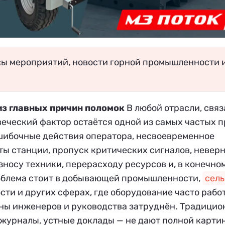
сы мероприятий, новости горной промышленности 
из главных причин поломок
В любой отрасли, связ
веческий фактор остаётся одной из самых частых 
Ошибочные действия оператора, несвоевременное
ы станции, пропуск критических сигналов, невер
зносу техники, перерасходу ресурсов и, в конечном
облема стоит в добывающей промышленности,
сел
и и других сферах, где оборудование часто работ
роны инженеров и руководства затруднён. Традици
журналы, устные доклады — не дают полной карти