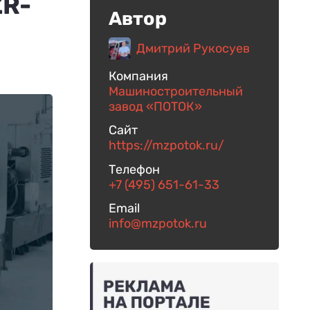
ZR-
Автор
Дмитрий Рукосуев
Компания
Машиностроительный
завод «ПОТОК»
Сайт
https://mzpotok.ru/
Телефон
+7 (495) 651-61-33
Email
info@mzpotok.ru