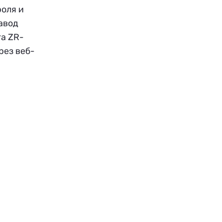
роля и
авод
а ZR-
рез веб-