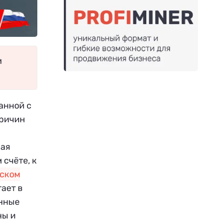
и
анной с
причин
ная
 счёте, к
ьском
ает в
онные
ны и