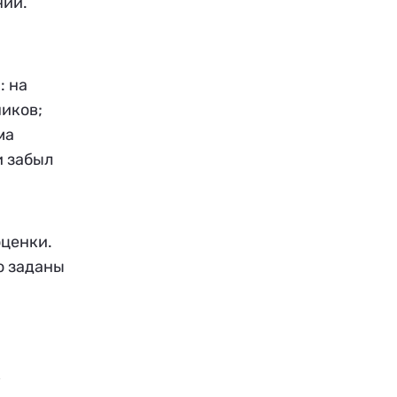
ний.
: на
ников;
ма
и забыл
оценки.
о заданы
к