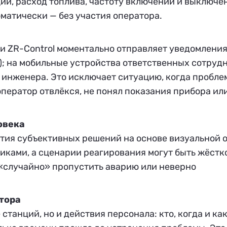
ии, расход топлива, частоту включений и выключе
матически — без участия оператора.
 ZR-Control моментально отправляет уведомления
); на мобильные устройства ответственных сотруд
о инженера. Это исключает ситуацию, когда пробле
 оператор отвлёкся, не понял показания прибора ил
овека
ятия субъективных решений на основе визуальной 
иками, а сценарии реагирования могут быть жёстк
«случайно» пропустить аварию или неверно
тора
станций, но и действия персонала: кто, когда и ка