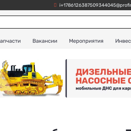
i+1786126387509344045@profim
апчасти
Вакансии
Мероприятия
Инвес