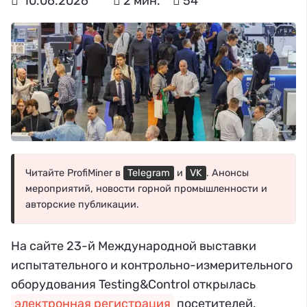
10.06.2026
2 мин.
54
Читайте ProfiMiner в
Telegram
и
VK
. Анонсы
мероприятий, новости горной промышленности и
авторские публикации.
На сайте 23-й Международной выставки
испытательного и контрольно-измерительного
оборудования Testing&Control открылась
электронная регистрация
посетителей.