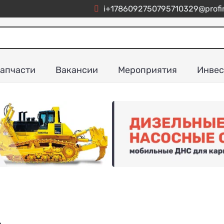
i+1786092750795710329@profim
апчасти
Вакансии
Мероприятия
Инвес