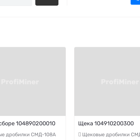
сборе 104890200010
Щека 104910200300
ые дробилки СМД-108А
Щековые дробилки СМ