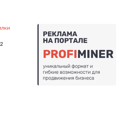
илки
02