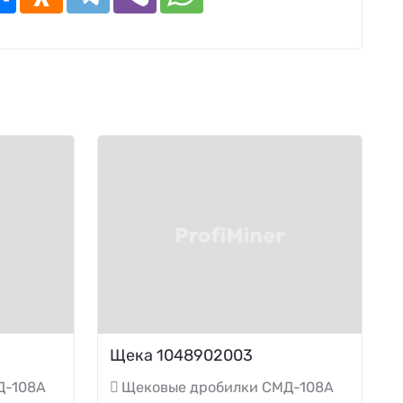
Щека 1048902003
Д-108А
Щековые дробилки СМД-108А