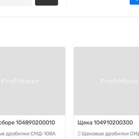
сборе 104890200010
Щека 104910200300
ые дробилки СМД-108А
Щековые дробилки СМ