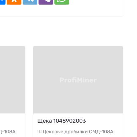
Щека 1048902003
Д-108А
Щековые дробилки СМД-108А