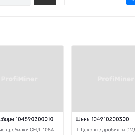
сборе 104890200010
Щека 104910200300
ые дробилки СМД-108А
Щековые дробилки СМ