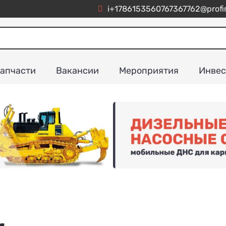
i+1786153560767367762@profim
апчасти
Вакансии
Мероприятия
Инвес