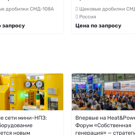
ые дробилки СМД-108А
Щековые дробилки СМ
Россия
о запросу
Цена по запросу
е сети мини-НПЗ:
Впервые на Heat&Powe
борудование
Форум «Собственная
уется новым
генерация» — стратег