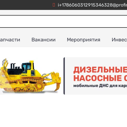
i+1786060312915346328@profim
апчасти
Вакансии
Мероприятия
Инвес