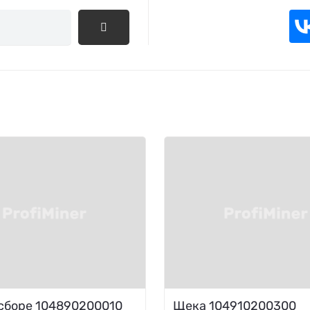
сборе 104890200010
Щека 104910200300