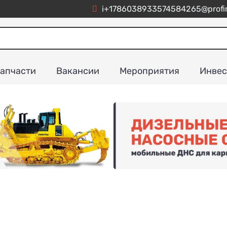
i+1786038933574584265@profim
апчасти
Вакансии
Мероприятия
Инвес