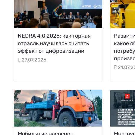
NEDRA 4.0 2026: как горная
Развити
отрасль научилась считать
какое о
эффект от цифровизации
потреб
произв
27.07.2026
21.07.
Мобильные насосно-
Многоу