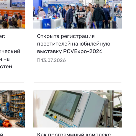
r:
Открыта регистрация
посетителей на юбилейную
ический
выставку PCVExpo-2026
и на
13.07.2026
стей
ей
Как программный комплекс