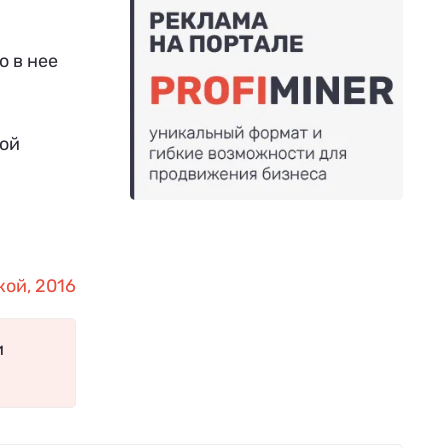
о в нее
ной
кой, 2016
и