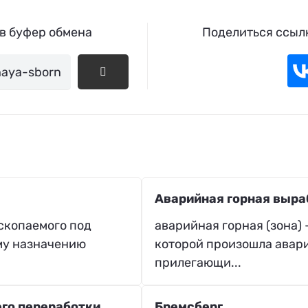
 в буфер обмена
Поделиться ссылк
Аварийная горная выра
скопаемого под
аварийная горная (зона) 
му назначению
которой произошла авари
прилегающи...
его переработки
Бремсберг