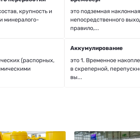
остав, крупность и
это подземная наклонная
и минералого-
непосредственного выход
правило,...
Аккумулирование
ических (распорных,
это 1. Временное накопл
имическими
в скреперной, перепуск
вы...