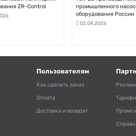
вания ZR-Control
промышленного насос
оборудования России
2026
02.04.2026
Пользователям
Парт
Как сделать заказ
Реклам
Оплата
Тарифн
Доставка и возврат
Промо 
Справк