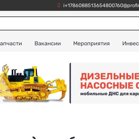
i+1786088513654800760@profim
апчасти
Вакансии
Мероприятия
Инвес