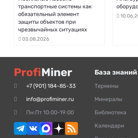
транспортные системы как
оборудо
обязательный элемент
10.06.
защиты объектов при
чрезвычайных ситуациях
03.08.2026
Profi
Miner
База знаний
+7 (901) 184-85-33
Термины
info@profiminer.ru
Минералы
Пн:Пт 10:00-19:00
Библиотека
Календари