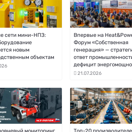
е сети мини-НПЗ:
Впервые на Heat&Powe
борудование
Форум «Собственная
уется новым
генерация» — стратег
одственным объектам
ответ промышленност
дефицит энергомощно
2026
21.07.2026
ровневый мониторинг
Топ-20 производител