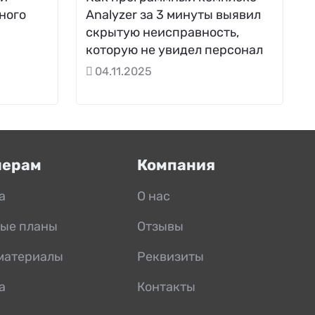
ного
Analyzer за 3 минуты выявил
скрытую неисправность,
которую не увидел персонал
04.11.2025
нерам
Компания
а
О нас
ые планы
Отзывы
материалы
Реквизиты
а
Контакты