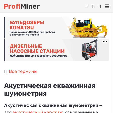
Profi
Miner
Все термины
Акустическая скважинная
шумометрия
Акустическая скважинная шумометрия
—
это
акустический каротаж
, основанный на