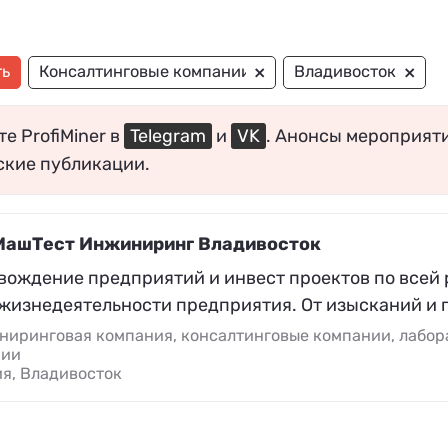
×
×
ть
Консалтинговые компании
Владивосток
е ProfiMiner в
Telegram
и
VK
. Анонсы мероприят
ские публикации.
ашТест Инжиниринг Владивосток
вождение предприятий и инвест проектов по всей
 жизнедеятельности предприятия. От изысканий и 
иринговая компания, консалтинговые компании, лабора
нии
я, Владивосток