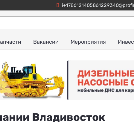
i+1786121405861229340@profim
апчасти
Вакансии
Мероприятия
Инвес
пании Владивосток