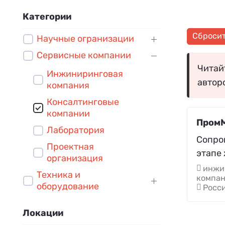
Категории
Сброси
Научные огранизации
Сервисные компании
Читайт
Инжиниринговая
автор
компания
Консалтинговые
компании
ПромМ
Лаборатория
Сопро
Проектная
этапе
организация
инжин
Техника и
компа
оборудование
Росси
Локации