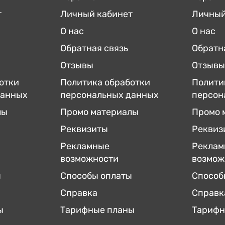
т
Личный кабинет
Личный
О нас
О нас
Обратная связь
Обратн
Отзывы
Отзывы
отки
Политика обработки
Полити
данных
персональных данных
персон
лы
Промо материалы
Промо 
Реквизиты
Реквиз
Рекламные
Реклам
возможности
возмож
ы
Способы оплаты
Способ
Справка
Справк
ы
Тарифные планы
Тарифн