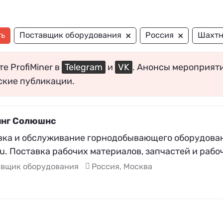
×
×
ть
Поставщик оборудования
Россия
Шахтн
е ProfiMiner в
Telegram
и
VK
. Анонсы мероприят
ские публикации.
нг Солюшнс
вка и обслуживание горнодобывающего оборудовани
u. Поставка рабочих материалов, запчастей и рабо
авщик оборудования
Россия, Москва