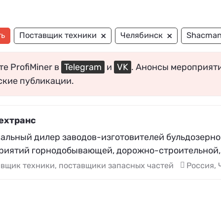
×
×
ть
Поставщик техники
Челябинск
Shacma
е ProfiMiner в
Telegram
и
VK
. Анонсы мероприят
ские публикации.
ехтранс
альный дилер заводов-изготовителей бульдозерной
риятий горнодобывающей, дорожно-строительной,
вщик техники, поставщики запасных частей
Россия, 