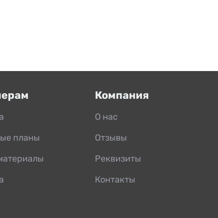
нерам
Компания
а
О нас
ые планы
Отзывы
материалы
Реквизиты
а
Контакты