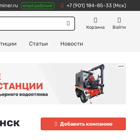
iner.ru
+7 (901) 184-85-33
(Мск)
email рабочий
Корзина
Войти
тиции
Статьи
Новости
инск
Добавить компанию