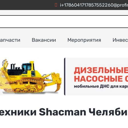
i+1786041717857552260@profim
апчасти
Вакансии
Мероприятия
Инвес
техники Shacman Челяб