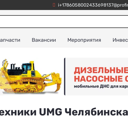
i+1786058002433698137@profim
апчасти
Вакансии
Мероприятия
Инвес
техники UMG Челябинск