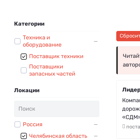
Категории
Сброси
Техника и
оборудование
Читайт
Поставщик техники
автор
Поставщики
запасных частей
Лиде
Локации
Компа
дорож
«СДМ» 
Россия
поста
Челябинская область