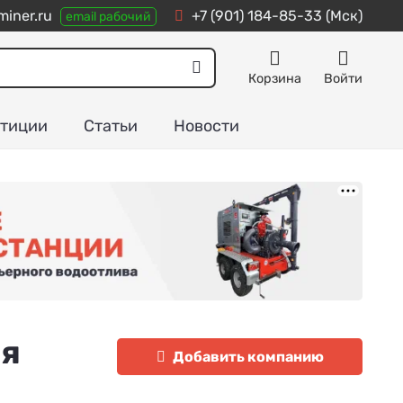
iner.ru
+7 (901) 184-85-33
(Мск)
email рабочий
Корзина
Войти
тиции
Статьи
Новости
ая
Добавить компанию