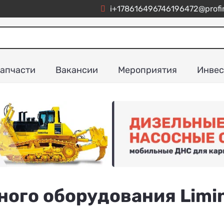
i+178616496746196472@profim
апчасти
Вакансии
Мероприятия
Инвес
ого оборудования Limi