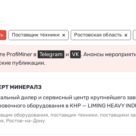
×
×
ть
Поставщик техники
Ростовская область
е ProfiMiner в
Telegram
и
VK
. Анонсы мероприят
ские публикации.
ЕРТ МИНЕРАЛЗ
альный дилер и сервисный центр крупнейшего зав
ровочного оборудования в КНР — LIMING HEAVY IN
вщик оборудования, поставщик техники, поставщики за
я, Ростов-на-Дону