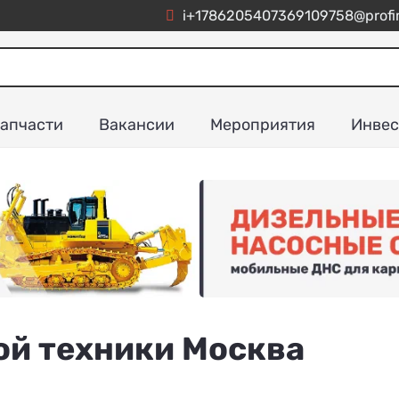
i+1786205407369109758@profim
апчасти
Вакансии
Мероприятия
Инвес
ой техники Москва