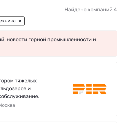
Найдено компаний 4
×
техника
ий, новости горной промышленности и
тором тяжелых
ульдозеров и
ехобслуживание.
Москва