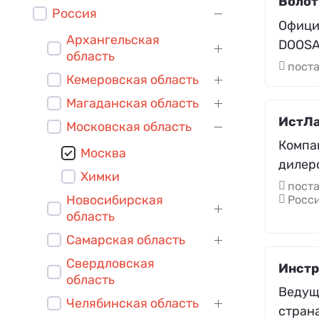
Волот
Россия
Офици
Архангельская
DOOSA
область
поста
Кемеровская область
Магаданская область
ИстЛ
Московская область
Компа
Москва
дилер
Химки
поста
Новосибирская
Росси
область
Самарская область
Свердловская
Инстр
область
Ведущ
Челябинская область
стран