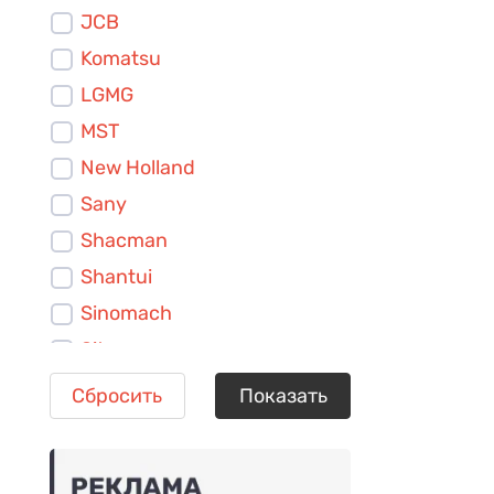
JCB
Komatsu
LGMG
MST
New Holland
Sany
Shacman
Shantui
Sinomach
Siton
TZCO
Сбросить
Показать
Volvo
XCMG