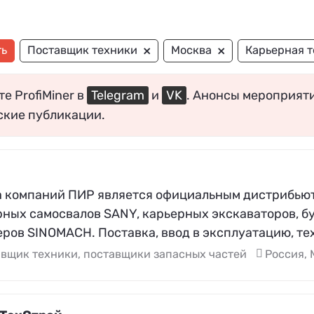
×
×
ть
Поставщик техники
Москва
Карьерная 
е ProfiMiner в
Telegram
и
VK
. Анонсы мероприят
ские публикации.
а компаний ПИР является официальным дистрибью
рных самосвалов SANY, карьерных экскаваторов, б
еров SINOMACH. Поставка, ввод в эксплуатацию, т
вщик техники, поставщики запасных частей
Россия, 