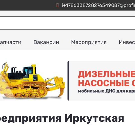
i+1786338728276549087@profim
апчасти
Вакансии
Мероприятия
Инвес
едприятия Иркутская