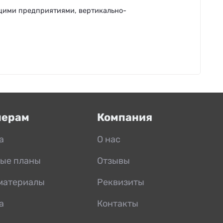
щими предприятиями, вертикально-
нерам
Компания
а
О нас
ые планы
Отзывы
материалы
Реквизиты
а
Контакты