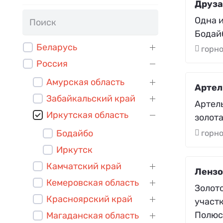
Друза
Одна 
Бодай
Беларусь
горн
Россия
Амурская область
Артел
Забайкальский край
Артел
Иркутская область
золота
Бодайбо
горн
Иркутск
Камчатский край
Лензо
Кемеровская область
Золот
Красноярский край
участк
Полюс
Магаданская область