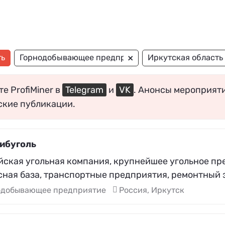
×
ть
Горнодобывающее предприятие
Иркутская область
е ProfiMiner в
Telegram
и
VK
. Анонсы мероприят
ские публикации.
ибуголь
йская угольная компания, крупнейшее угольное п
сная база, транспортные предприятия, ремонтный з
одобывающее предприятие
Россия, Иркутск