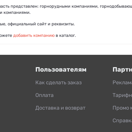
асть представлен: горнорудными компаниями, горнодобываю
и компаниями.
ые, официальный сайт и реквизиты.
можете
добавить компанию
в каталог.
Пользователям
Парт
Как сделать заказ
Реклам
Оплата
Тарифн
Доставка и возврат
Промо 
Справк