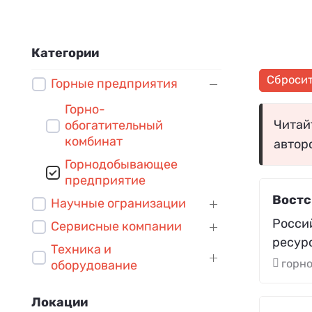
Категории
Сброси
Горные предприятия
Горно-
Читайт
обогатительный
комбинат
автор
Горнодобывающее
предприятие
Востс
Научные огранизации
Росси
Сервисные компании
ресур
Техника и
горн
оборудование
Локации