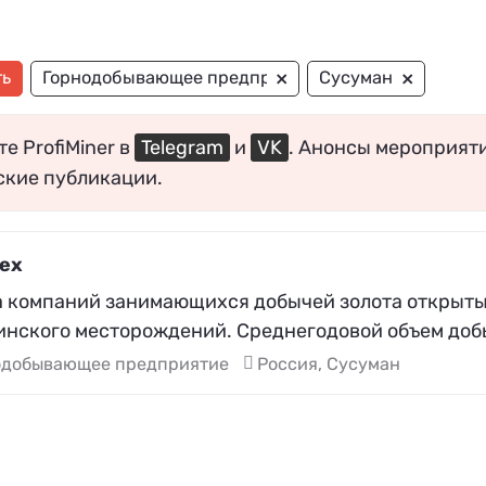
×
×
ть
Горнодобывающее предприятие
Сусуман
е ProfiMiner в
Telegram
и
VK
. Анонсы мероприят
ские публикации.
ех
а компаний занимающихся добычей золота открыты
инского месторождений. Среднегодовой объем добы
одобывающее предприятие
Россия, Сусуман