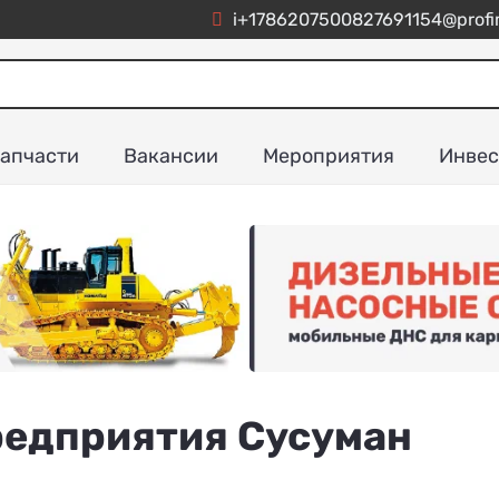
i+1786207500827691154@profim
апчасти
Вакансии
Мероприятия
Инвес
едприятия Сусуман