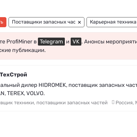
×
ть
Поставщики запасных частей
Карьерная техника
е ProfiMiner в
Telegram
и
VK
. Анонсы мероприят
ские публикации.
ТехСтрой
альный дилер HIDROMEK, поставщик запасных част
N, TEREX, VOLVO.
вщик техники, поставщики запасных частей
Россия, 