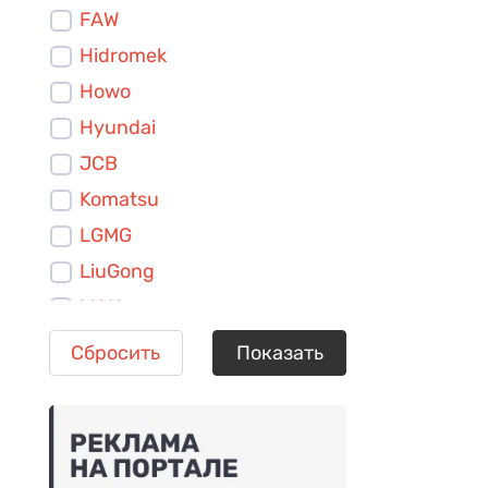
FAW
Hidromek
Howo
Hyundai
JCB
Komatsu
LGMG
LiuGong
MAN
MST
Сбросить
Показать
New Holland
Sandvik
Sany
SDAC