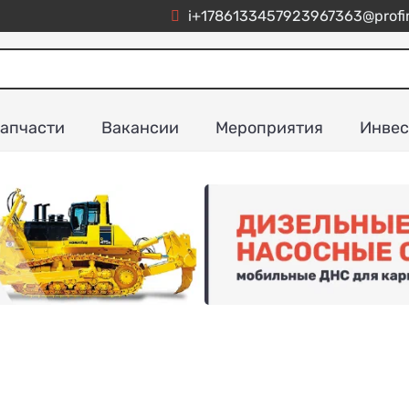
i+1786133457923967363@profim
апчасти
Вакансии
Мероприятия
Инвес