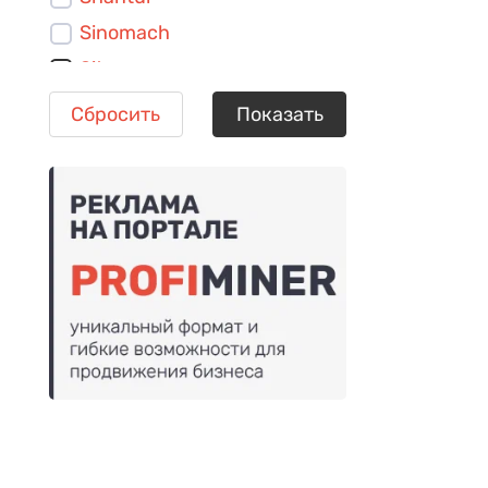
Sinomach
Siton
TZCO
Сбросить
Показать
Volvo
XCMG