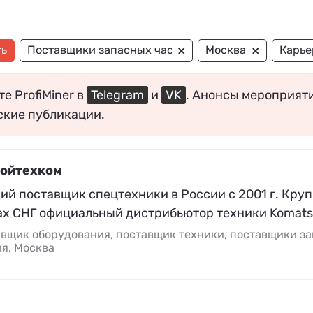
×
×
ть
Поставщики запасных частей
Москва
Карье
е ProfiMiner в
Telegram
и
VK
. Анонсы мероприят
ские публикации.
ойтехком
ий поставщик спецтехники в России с 2001 г. Кру
ах СНГ официальный дистрибьютор техники Komats
вщик оборудования, поставщик техники, поставщики за
я, Москва