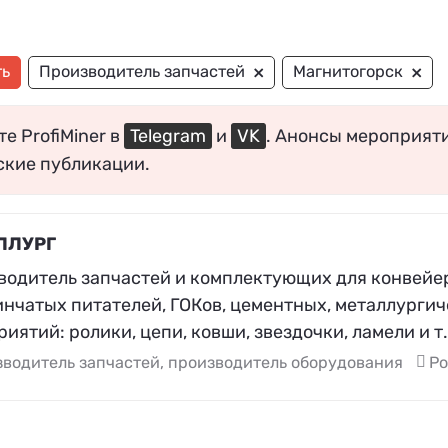
×
×
ть
Производитель запчастей
Магнитогорск
е ProfiMiner в
Telegram
и
VK
. Анонсы мероприят
ские публикации.
ЛЛУРГ
водитель запчастей и комплектующих для конвейе
инчатых питателей, ГОКов, цементных, металлурги
иятий: ролики, цепи, ковши, звездочки, ламели и т
водитель запчастей, производитель оборудования
Ро