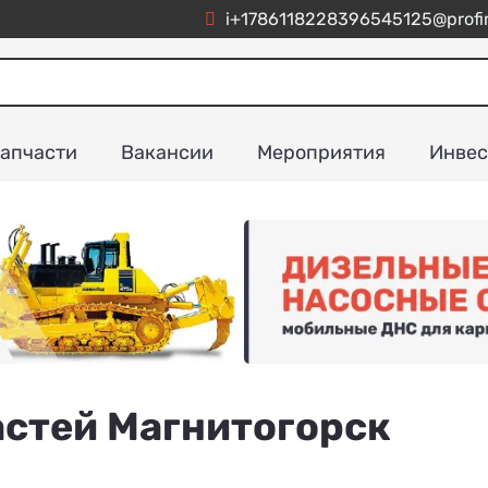
i+1786118228396545125@profim
апчасти
Вакансии
Мероприятия
Инвес
стей Магнитогорск