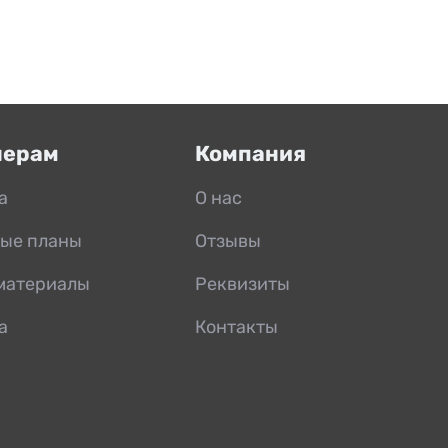
нерам
Компания
а
О нас
ые планы
Отзывы
материалы
Реквизиты
а
Контакты