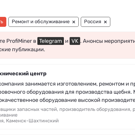
×
×
ть
Ремонт и обслуживание
Россия
е ProfiMiner в
Telegram
и
VK
. Анонсы мероприят
ские публикации.
хнический центр
компания занимается изготовлением, ремонтом и 
ровочного оборудования для производства щебня.
окачественное оборудование высокой производите
вщики запасных частей, производитель оборудования, 
живание
ия, Каменск-Шахтинский