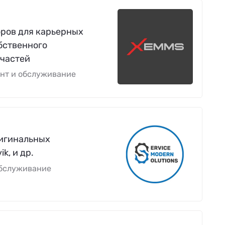
оров для карьерных
бственного
 частей
онт и обслуживание
ригинальных
k, и др.
обслуживание