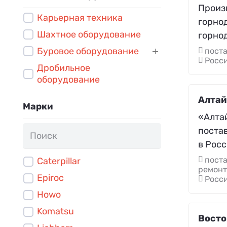
Произ
Карьерная техника
горно
Шахтное оборудование
горно
Буровое оборудование
поста
Росси
Дробильное
оборудование
Алта
Марки
«Алта
поста
в Росс
поста
Caterpillar
ремонт
Epiroc
Росси
Howo
Komatsu
Восто