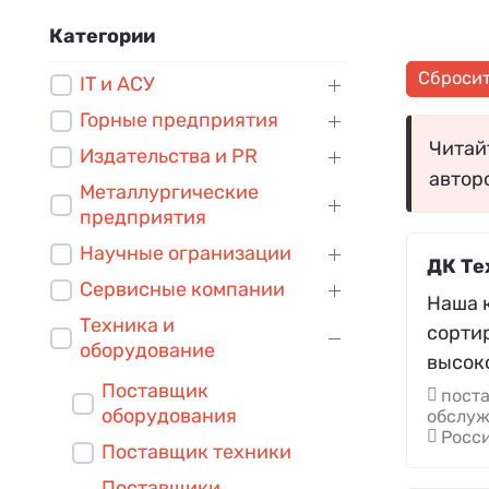
Категории
Сброси
IT и АСУ
Горные предприятия
Читайт
Издательства и PR
автор
Металлургические
предприятия
Научные огранизации
ДК Те
Сервисные компании
Наша 
Техника и
сорти
оборудование
высок
Поставщик
поста
оборудования
обслу
Росс
Поставщик техники
Поставщики