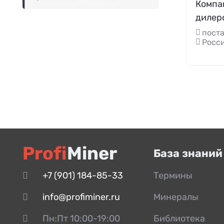
Компа
дилер
поста
Росси
Profi
Miner
База знаний
+7 (901) 184-85-33
Термины
info@profiminer.ru
Минералы
Пн:Пт 10:00-19:00
Библиотека