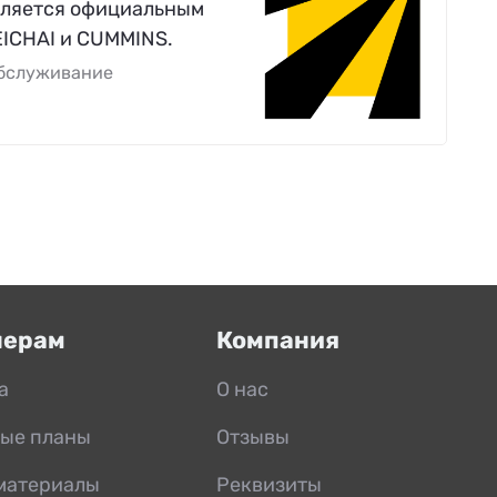
вляется официальным
EICHAI и CUMMINS.
обслуживание
нерам
Компания
а
О нас
ые планы
Отзывы
материалы
Реквизиты