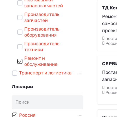
запасных частей
ТД Кс
Производитель
Ремон
запчастей
самос
Производитель
проек
оборудования
поста
Производитель
Росс
техники
Ремонт и
СЕРВ
обслуживание
Поста
Транспорт и логистика
запасн
Локации
поста
Росси
Россия