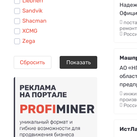
Liebherr
Надеж
Sandvik
Офици
Shacman
поста
ремонт
XCMG
Росси
Zega
Машп
Сбросить
Показать
АО «Н
облас
предп
инжин
произв
Росси
ИстЛ