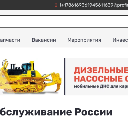
i+1786169361945611639@profim
апчасти
Вакансии
Мероприятия
Инвес
обслуживание России