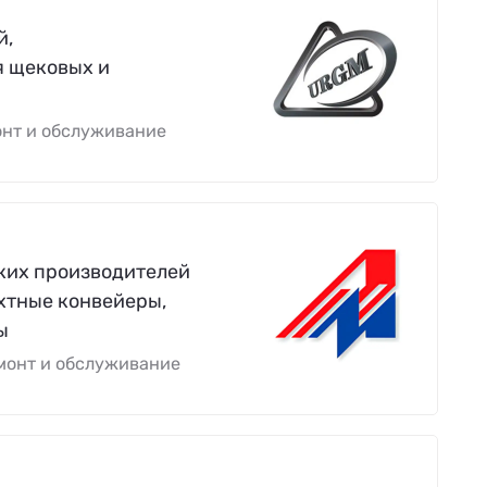
й,
я щековых и
онт и обслуживание
ких производителей
ахтные конвейеры,
ы
монт и обслуживание