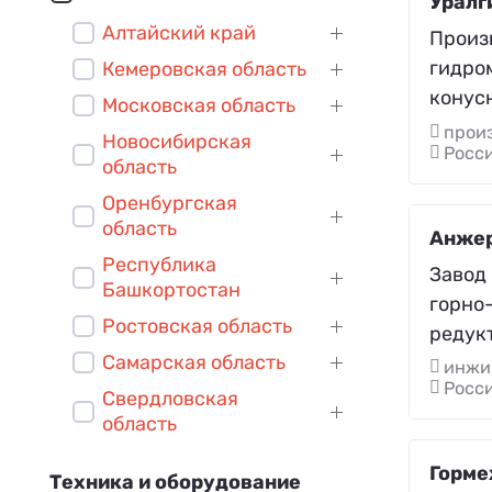
Уралг
Алтайский край
Произ
гидро
Кемеровская область
конус
Московская область
произ
Новосибирская
Росси
область
Оренбургская
область
Анже
Республика
Завод
Башкортостан
горно
Ростовская область
редук
Самарская область
инжи
Росс
Свердловская
область
Горме
Техника и оборудование