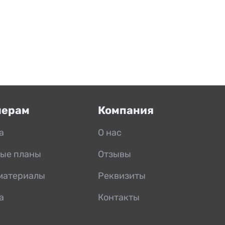
нерам
Компания
а
О нас
ые планы
Отзывы
материалы
Реквизиты
а
Контакты