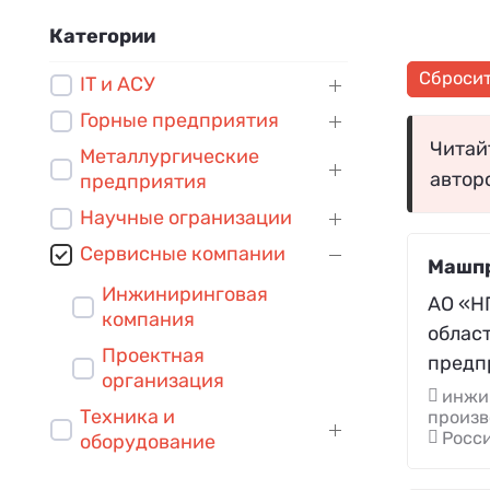
Категории
Сброси
IT и АСУ
Горные предприятия
Читайт
Металлургические
автор
предприятия
Научные огранизации
Сервисные компании
Машп
Инжиниринговая
АО «Н
компания
облас
Проектная
предп
организация
инжин
Техника и
произв
Росси
оборудование