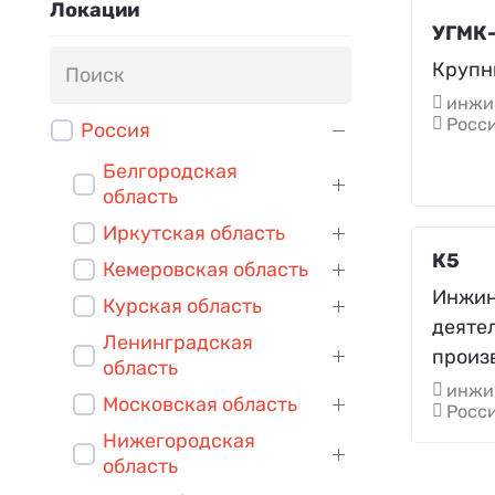
Локации
УГМК
Крупн
инжи
Росс
Россия
Белгородская
область
Иркутская область
К5
Кемеровская область
Инжин
Курская область
деятел
Ленинградская
произ
область
инжи
Московская область
Росси
Нижегородская
область