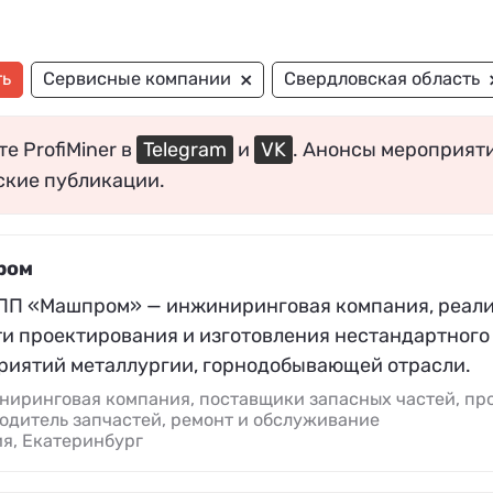
×
ть
Сервисные компании
Свердловская область
е ProfiMiner в
Telegram
и
VK
. Анонсы мероприят
ские публикации.
ром
ПП «Машпром» — инжиниринговая компания, реал
ти проектирования и изготовления нестандартного
риятий металлургии, горнодобывающей отрасли.
иринговая компания, поставщики запасных частей, про
одитель запчастей, ремонт и обслуживание
я, Екатеринбург