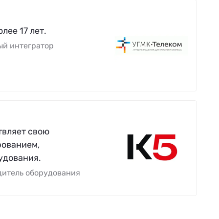
ее 17 лет.
ый интегратор
вляет свою
рованием,
удования.
дитель оборудования