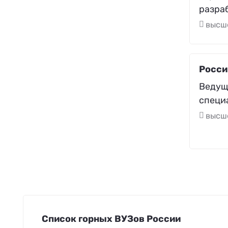
разра
высш
Росси
Ведущ
специа
высш
Список горных ВУЗов России