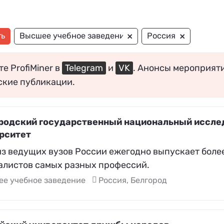
×
×
ть
Высшее учебное заведение
Россия
е ProfiMiner в
Telegram
и
VK
. Анонсы мероприят
ские публикации.
родский государственный национальный иссле
рситет
из ведущих вузов России ежегодно выпускает боле
алистов самых разных профессий.
ее учебное заведение
Россия, Белгород