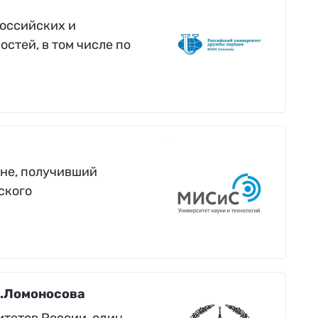
оссийских и
стей, в том числе по
ане, получивший
ского
В.Ломоносова
тетов России, один