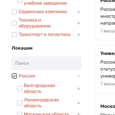
Росси
учебное заведение
Росси
Сервисные компании
иност
Техника и
напра
оборудование
высш
Транспорт и логистика
Локации
Униве
Росси
стату
униве
Россия
высш
Белгородская
область
Ленинградская
область
Моско
Московская область
Один 