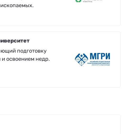
 ископаемых.
ниверситет
яющий подготовку
 и освоением недр.