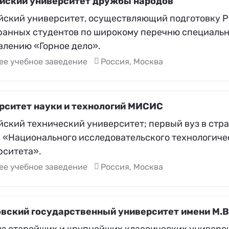
йский университет дружбы народов
йский университет, осуществляющий подготовку Р
ранных студентов по широкому перечню специально
влению «Горное дело».
ее учебное заведение
Россия, Москва
рситет науки и технологий МИСИС
йский технический университет; первый вуз в стр
с «Национального исследовательского технологиче
рситета».
ее учебное заведение
Россия, Москва
вский государственный университет имени М.
из старейших и крупнейших классических универси