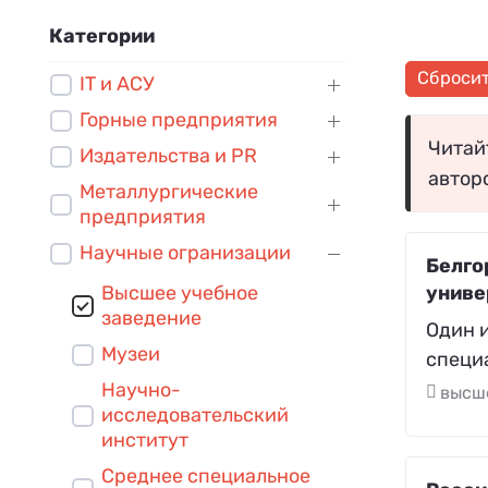
Категории
Сброси
IT и АСУ
Горные предприятия
Читайт
Издательства и PR
автор
Металлургические
предприятия
Научные огранизации
Белго
Высшее учебное
униве
заведение
Один 
Музеи
специ
Научно-
высш
исследовательский
институт
Среднее специальное