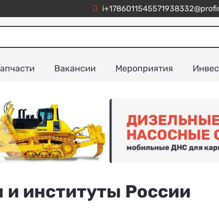
i+1786011545571938332@profim
апчасти
Вакансии
Мероприятия
Инвес
 и институты России