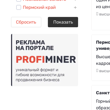
из цен
Пермский край
высш
Сбросить
Показать
Пермс
униве
Высше
кадро
высш
Санкт
Горны
образ