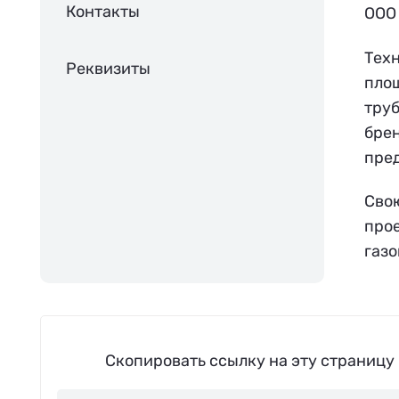
Контакты
ООО
Тех
Реквизиты
пло
труб
брен
пре
Свою
прое
газо
Скопировать ссылку на эту страницу