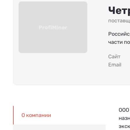
Чет
поставщ
Российс
части п
Сайт
Email
ООО
О компании
назн
экс