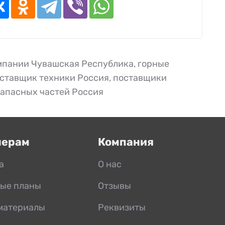
мпании Чувашская Республика
,
горные
ставщик техники Россия
,
поставщики
апасных частей Россия
нерам
Компания
а
О нас
ые планы
Отзывы
материалы
Реквизиты