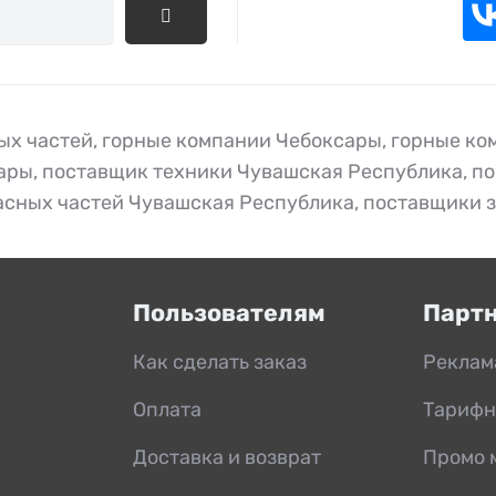
ых частей
,
горные компании Чебоксары
,
горные ко
ары
,
поставщик техники Чувашская Республика
,
по
асных частей Чувашская Республика
,
поставщики з
Пользователям
Парт
Как сделать заказ
Реклам
Оплата
Тарифн
Доставка и возврат
Промо 