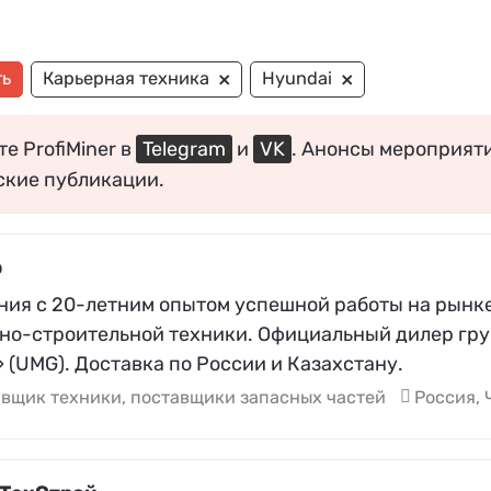
×
×
ть
Карьерная техника
Hyundai
е ProfiMiner в
Telegram
и
VK
. Анонсы мероприят
ские публикации.
р
ния с 20-летним опытом успешной работы на рынке
но-строительной техники. Официальный дилер гру
(UMG). Доставка по России и Казахстану.
вщик техники, поставщики запасных частей
Россия, 