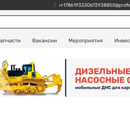
i+1786193330672938850@profim
апчасти
Вакансии
Мероприятия
Инвес