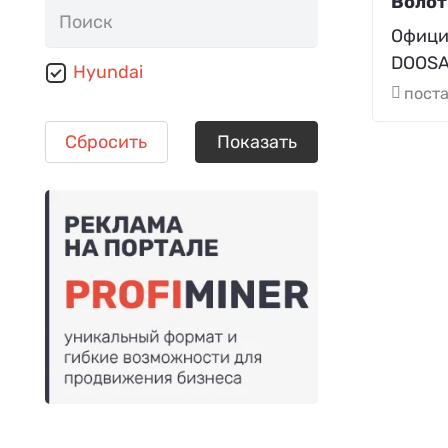
Волот
Офици
DOOSA
Hyundai
поста
Сбросить
Показать