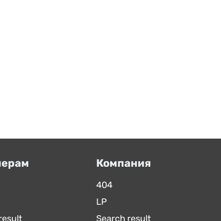
нерам
Компания
404
LP
result
Search result