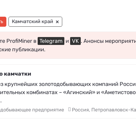
×
ть
Камчатский край
е ProfiMiner в
Telegram
и
VK
. Анонсы мероприят
ские публикации.
о камчатки
из крупнейших золотодобывающих компаний России,
ительных комбинатах – «Агинский» и «Аметистовое
.
одобывающее предприятие
Россия, Петропавловск-К