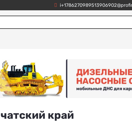
i+1786270989513906902@profim
чатский край