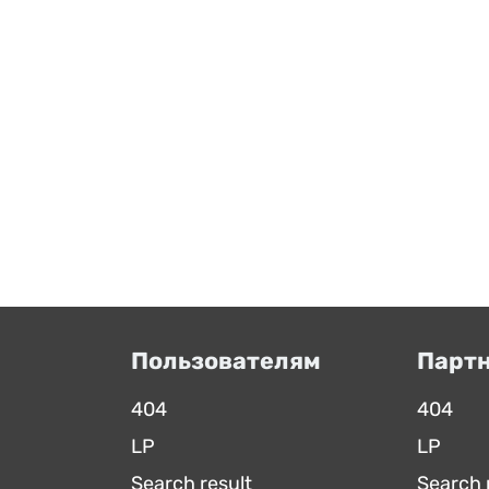
Пользователям
Парт
404
404
LP
LP
Search result
Search 