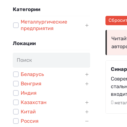
Категории
Сброси
Металлургические
предприятия
Читайт
Локации
автор
Синар
Беларусь
Cовре
Венгрия
сталь
Индия
входит
Казахстан
мета
Китай
Россия