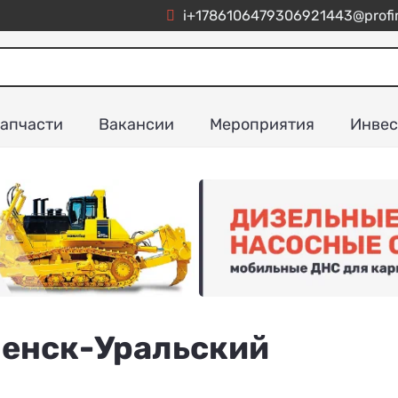
i+1786106479306921443@profim
апчасти
Вакансии
Мероприятия
Инвес
менск-Уральский