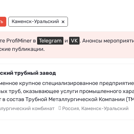
×
ть
Каменск-Уральский
е ProfiMiner в
Telegram
и
VK
. Анонсы мероприят
ские публикации.
ский трубный завод
менное крупное специализированное предприятие
ных труб, оказывающее услуги промышленного хара
 в состав Трубной Металлургической Компании (ТМ
ллургический комбинат
Россия, Каменск-Уральский