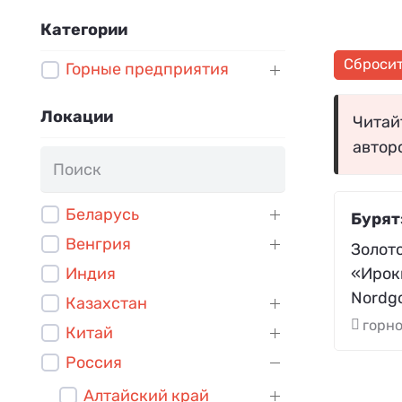
Категории
Сброси
Горные предприятия
Локации
Читайт
автор
Беларусь
Бурят
Венгрия
Золот
«Ирок
Индия
Nordgo
Казахстан
горн
Китай
Россия
Алтайский край