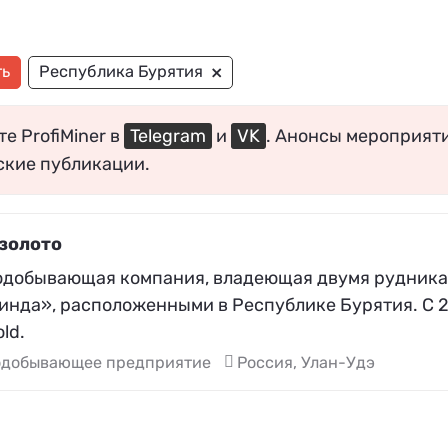
×
ть
Республика Бурятия
е ProfiMiner в
Telegram
и
VK
. Анонсы мероприят
ские публикации.
золото
одобывающая компания, владеющая двумя рудника
инда», расположенными в Республике Бурятия. С 2
ld.
одобывающее предприятие
Россия, Улан-Удэ