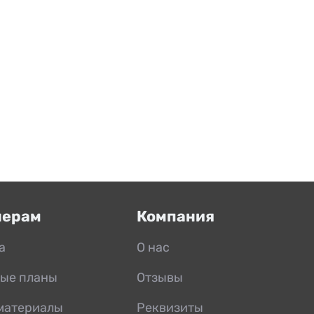
нерам
Компания
а
О нас
ые планы
Отзывы
материалы
Реквизиты