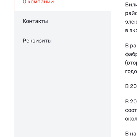
О компании
Били
райо
Контакты
элек
в эк
Реквизиты
В ра
фабр
(вто
годо
В 20
В 20
соот
окол
В на