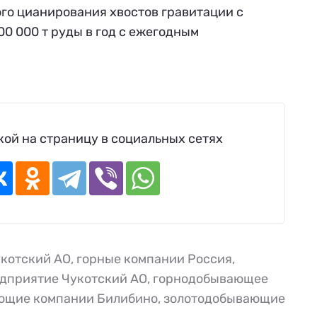
ого цианирования хвостов гравитации с
0 000 т руды в год с ежегодным
ой на страницу в социальных сетях
укотский АО
,
горные компании Россия
,
дприятие Чукотский АО
,
горнодобывающее
ющие компании Билибино
,
золотодобывающие