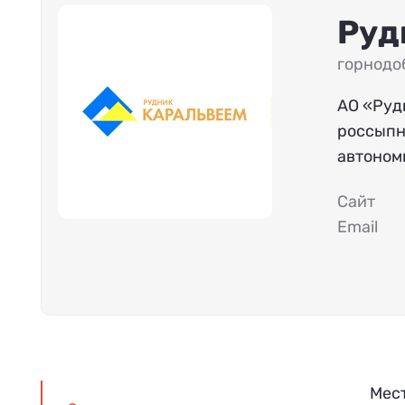
Руд
горнодо
АО «Руд
россыпн
автономн
Сайт
Email
Мест