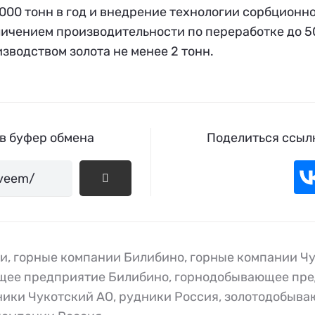
000 тонн в год и внедрение технологии сорбционн
ичением производительности по переработке до 50
зводством золота не менее 2 тонн.
 в буфер обмена
Поделиться ссылк
ки
,
горные компании Билибино
,
горные компании Ч
щее предприятие Билибино
,
горнодобывающее пре
ники Чукотский АО
,
рудники Россия
,
золотодобыва