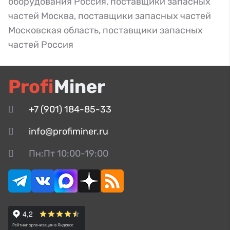
оборудования Россия
,
поставщики запасных
частей Москва
,
поставщики запасных частей
Московская область
,
поставщики запасных
частей Россия
Profi
Miner
+7 (901) 184-85-33
info@profiminer.ru
Пн:Пт 10:00-19:00