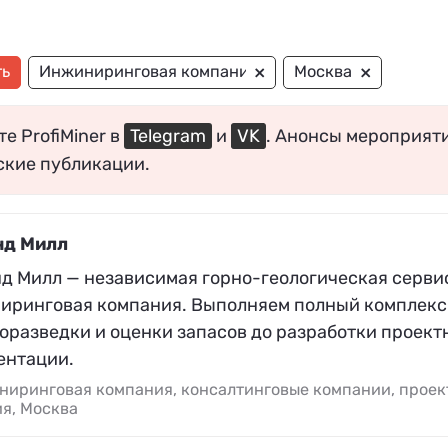
×
×
ть
Инжиниринговая компания
Москва
е ProfiMiner в
Telegram
и
VK
. Анонсы мероприят
ские публикации.
нд Милл
нд Милл — независимая горно-геологическая серви
иринговая компания. Выполняем полный комплекс 
оразведки и оценки запасов до разработки проект
ентации.
ниринговая компания, консалтинговые компании, проек
я, Москва