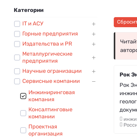
Категории
Сброси
IT и АСУ
Горные предприятия
Читайт
Издательства и PR
автор
Металлургические
предприятия
Научные огранизации
Рок Э
Сервисные компании
Рок Э
Инжиниринговая
инжин
компания
геолог
Консалтинговые
докум
компании
инжи
Росси
Проектная
организация