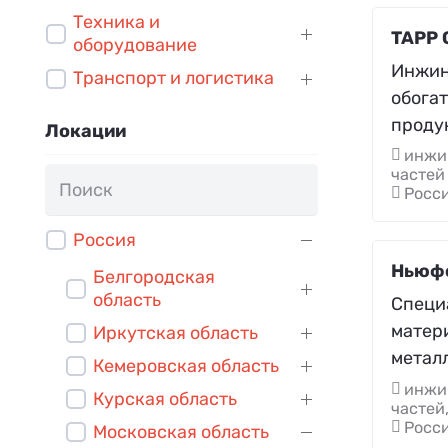
Техника и
TAPP 
оборудование
Инжин
Транспорт и логистика
обогат
проду
Локации
инжи
частей
Росси
Россия
Ньюф
Белгородская
область
Специ
матер
Иркутская область
метал
Кемеровская область
инжи
Курская область
частей
Росси
Московская область