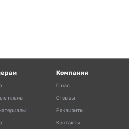
нерам
Компания
а
О нас
ые планы
Отзывы
материалы
Реквизиты
а
Контакты