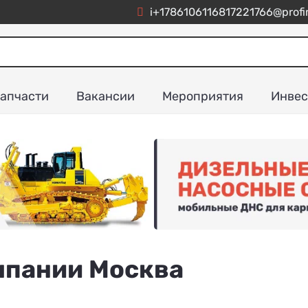
i+1786106116817221766@profi
апчасти
Вакансии
Мероприятия
Инвес
пании Москва