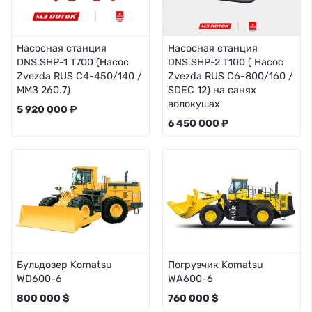
Насосная станция
Насосная станция
DNS.SHP-1 Т700 (Насос
DNS.SHP-2 T100 ( Насос
Zvezda RUS C4-450/140 /
Zvezda RUS C6-800/160 /
ММЗ 260.7)
SDEC 12) на санях
волокушах
5 920 000 ₽
6 450 000 ₽
Бульдозер Komatsu
Погрузчик Komatsu
WD600-6
WA600-6
800 000 $
760 000 $