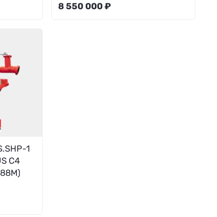
8 550 000 ₽
S.SHP-1
US C4
-88М)