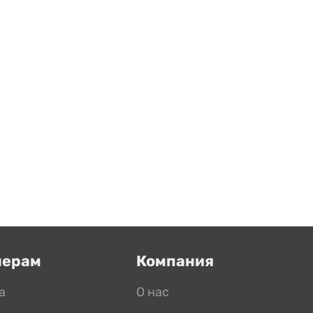
нерам
Компания
а
О нас