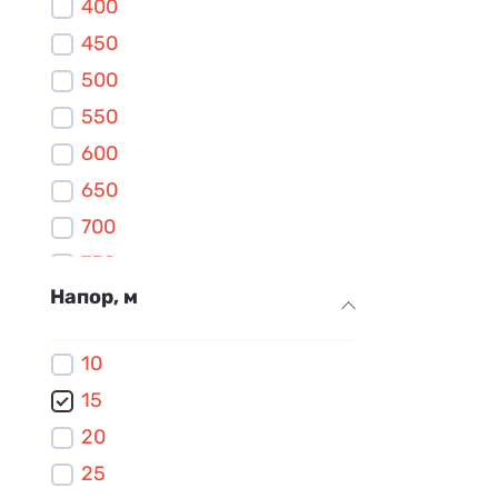
400
450
500
550
600
650
700
750
Напор, м
800
850
10
900
15
950
20
1000
25
1100