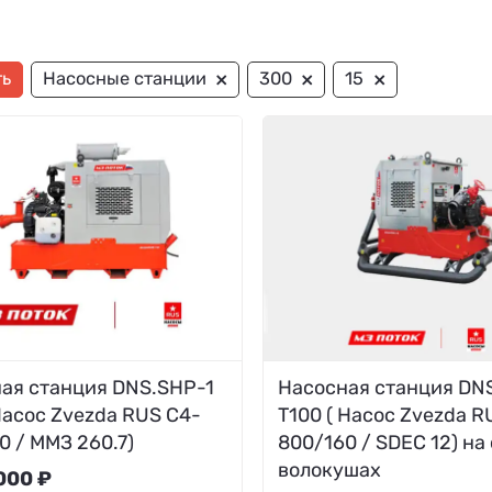
×
×
×
ть
Насосные станции
300
15
ая станция DNS.SHP-1
Насосная станция DN
Насос Zvezda RUS C4-
T100 ( Насос Zvezda R
0 / ММЗ 260.7)
800/160 / SDEC 12) на
волокушах
000 ₽