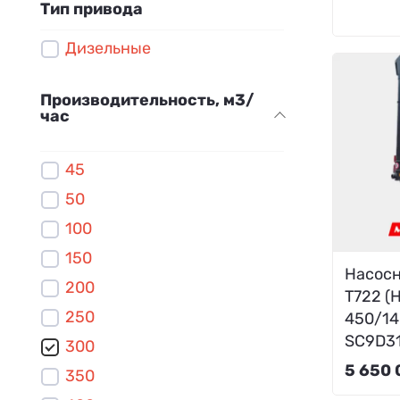
Тип привода
Дизельные
Производительность, м3/
час
45
50
100
150
Насосн
200
T722 (
250
450/14
SC9D31
300
5 650 
350