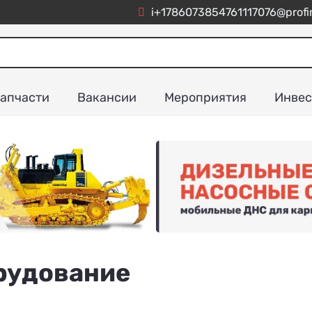
i+1786073854761117076@profi
апчасти
Вакансии
Мероприятия
Инвес
орудование