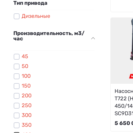
Тип привода
Дизельные
Производительность, м3/
час
45
50
100
150
Насосн
200
T722 (
250
450/14
SC9D31
300
5 650 
350