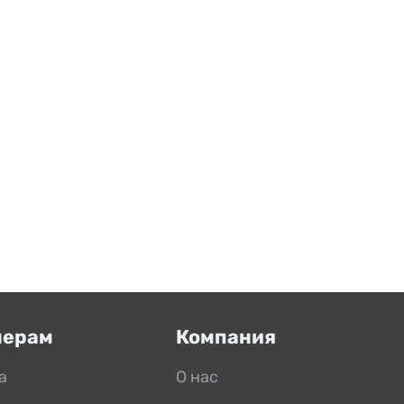
нерам
Компания
а
О нас