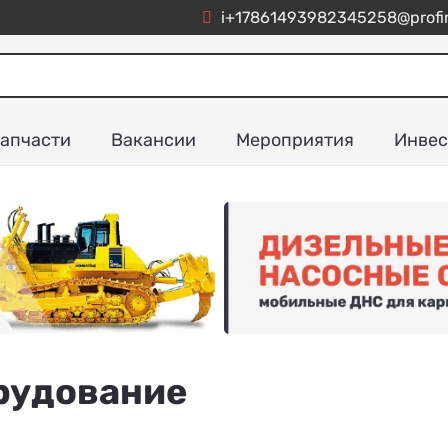
i+17861493982345258@profim
апчасти
Вакансии
Мероприятия
Инвес
орудование