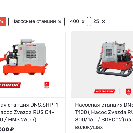
×
×
×
ть
Насосные станции
400
25
ая станция DNS.SHP-1
Насосная станция DN
Насос Zvezda RUS C4-
T100 ( Насос Zvezda R
0 / ММЗ 260.7)
800/160 / SDEC 12) на
волокушах
000 ₽