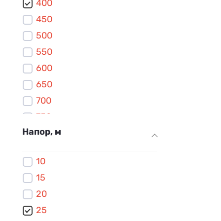
400
450
500
550
600
650
700
750
Напор, м
800
850
10
900
15
950
20
1000
25
1100