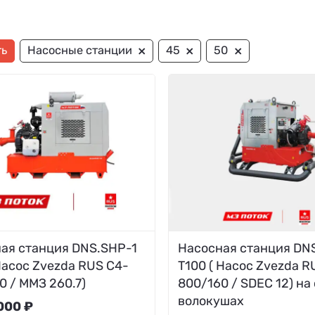
×
×
×
ть
Насосные станции
45
50
ая станция DNS.SHP-1
Насосная станция DN
Насос Zvezda RUS C4-
T100 ( Насос Zvezda R
0 / ММЗ 260.7)
800/160 / SDEC 12) на
волокушах
000 ₽