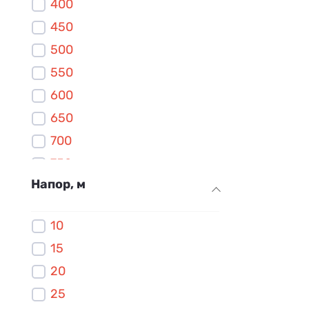
400
450
500
550
600
650
700
750
Напор, м
800
850
10
900
15
950
20
1000
25
1100