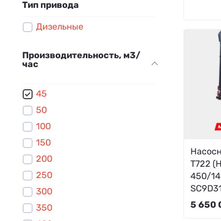
Тип привода
Дизельные
Производительность, м3/
час
45
50
100
150
Насосн
200
T722 (
250
450/14
SC9D31
300
5 650 
350