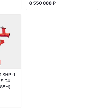
8 550 000 ₽
S.SHP-1
US C4
-88М)