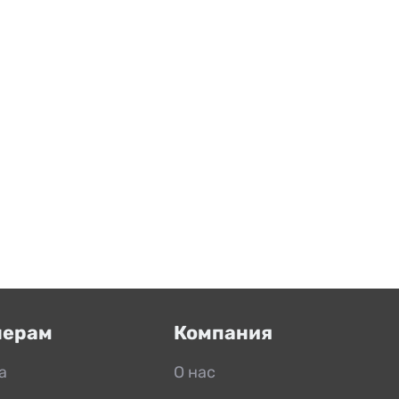
нерам
Компания
а
О нас