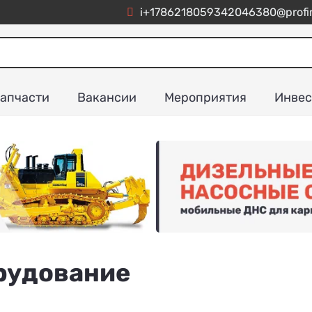
i+1786218059342046380@profim
апчасти
Вакансии
Мероприятия
Инвес
орудование