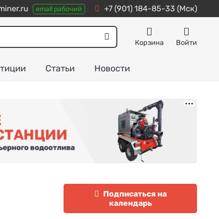
iner.ru
+7 (901) 184-85-33
(Мск)
email рабочий
Корзина
Войти
тиции
Статьи
Новости
Подписаться на
календарь