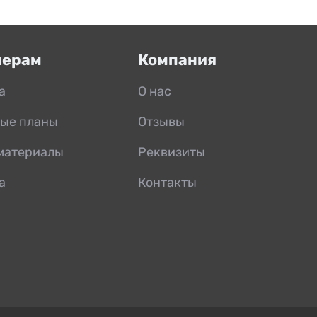
нерам
Компания
а
О нас
ые планы
Отзывы
материалы
Реквизиты
а
Контакты