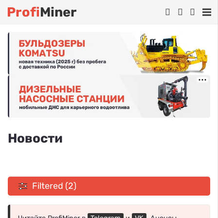
Profi
Miner
Новости
Filtered (2)