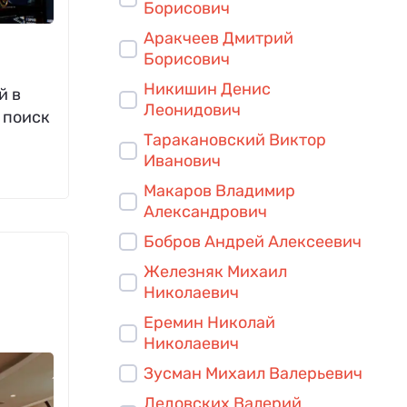
Борисович
Аракчеев Дмитрий
Борисович
Никишин Денис
й в
Леонидович
 поиск
Таракановский Виктор
Иванович
Макаров Владимир
Александрович
Бобров Андрей Алексеевич
Железняк Михаил
Николаевич
Еремин Николай
Николаевич
Зусман Михаил Валерьевич
Ледовских Валерий