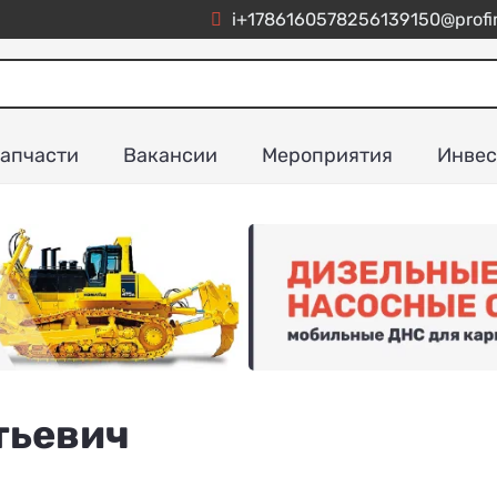
i+1786160578256139150@profim
апчасти
Вакансии
Мероприятия
Инвес
тьевич