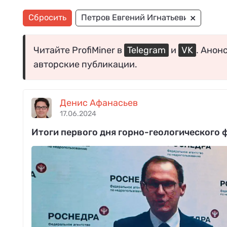
×
Сбросить
Петров Евгений Игнатьевич
Читайте ProfiMiner в
Telegram
и
VK
. Анон
авторские публикации.
Денис Афанасьев
17.06.2024
Итоги первого дня горно-геологического