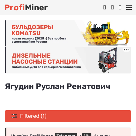
Profi
Miner
Ягудин Руслан Ренатович
Filtered (1)