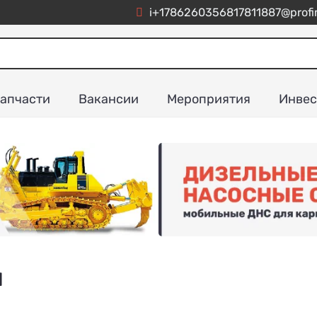
i+1786260356817811887@profim
апчасти
Вакансии
Мероприятия
Инвес
я