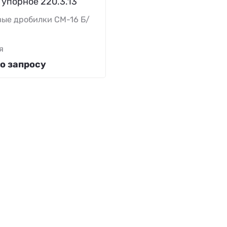
 упорное 220.3.13
ые дробилки СМ-16 Б/
я
о запросу