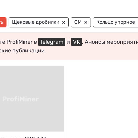
×
×
ть
Щековые дробилки
СМ
Кольцо упорное
е ProfiMiner в
Telegram
и
VK
. Анонсы мероприят
ские публикации.