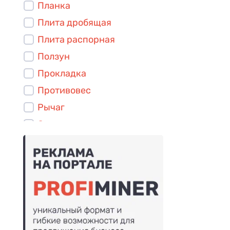
Планка
Плита дробящая
Плита распорная
Ползун
Прокладка
Противовес
Рычаг
Стакан
Сухарь
Футеровка нижняя
Шайба
Шпилька