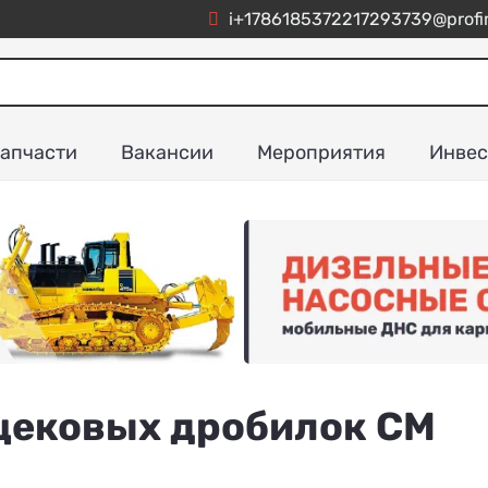
i+1786185372217293739@profim
апчасти
Вакансии
Мероприятия
Инвес
щековых дробилок СМ