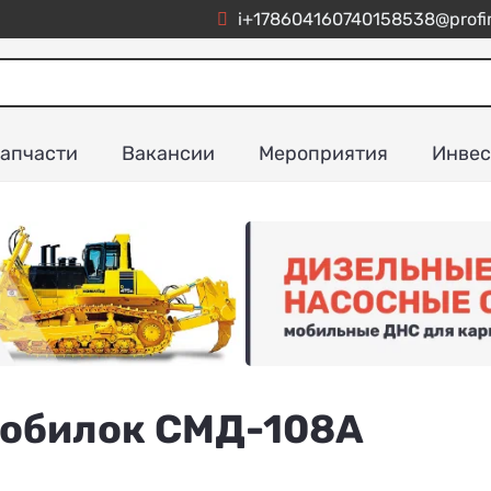
i+178604160740158538@profim
апчасти
Вакансии
Мероприятия
Инвес
робилок СМД-108А