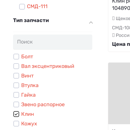
Клин р
СМД-111
10489
Щеков
Тип запчасти
СМД-10
Росси
Цена п
Болт
Вал эксцентриковый
Винт
Втулка
Гайка
Звено распорное
Клин
Кожух