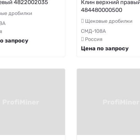
евый 4822002035
Клин верхний правы
484480000500
ые дробилки
Щековые дробилки
8А
СМД-108А
я
Россия
о запросу
Цена по запросу