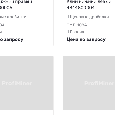
ижний правый
Клин нижний левый
00005
4844800004
ые дробилки
Щековые дробилки
8А
СМД-108А
я
Россия
о запросу
Цена по запросу