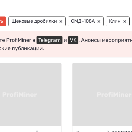
×
×
×
ть
Щековые дробилки
СМД-108А
Клин
е ProfiMiner в
Telegram
и
VK
. Анонсы мероприят
ские публикации.