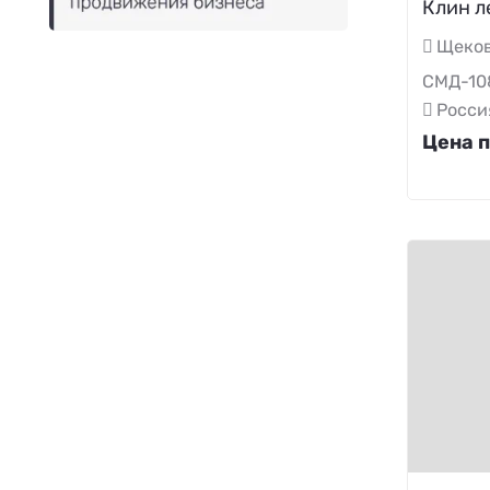
Клин л
Ползун
Щеков
Привод
СМД-10
Пробка
Росси
Прокладка
Цена п
Противовес
Пружина
Ремень
Салазки
Стакан
Станина
Стопор
Сухарь
Трещетка