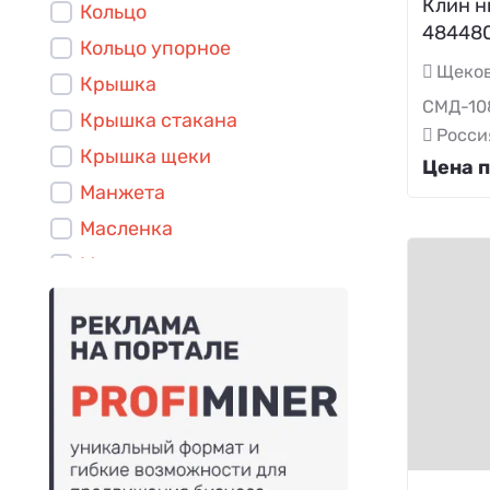
Клин н
Кольцо
48448
Кольцо упорное
Щеков
Крышка
СМД-10
Крышка стакана
Росси
Крышка щеки
Цена п
Манжета
Масленка
Маховик
Ось
Палец
Планка
Плита дробящая
Плита распорная
Подшипник