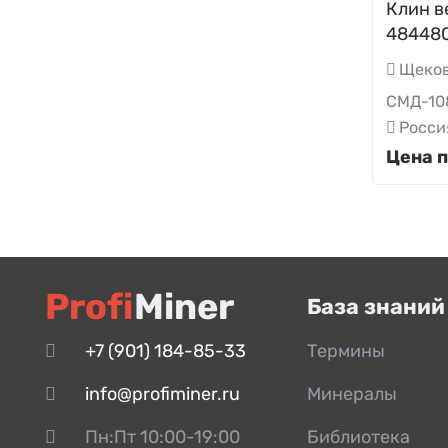
Тяга
Клин в
48448
Упор
Щеков
Фартук
СМД-10
Шайба
Росси
Шайба отгибная
Цена п
Шкив
Шпилька
Шплинт
Шпонка
Profi
Miner
Штифт
База знаний
Щека
+7 (901) 184-85-33
Термины
Электродвигатель
info@profiminer.ru
Минералы
Пн:Пт 10:00-19:00
Библиотека