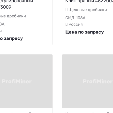
егулировочный
Клин правый 482200
03009
Щековые дробилки
ые дробилки
СМД-108А
8А
Россия
я
Цена по запросу
о запросу