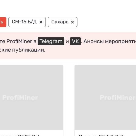
×
×
ть
СМ-16 Б/Д
Сухарь
е ProfiMiner в
Telegram
и
VK
. Анонсы мероприят
ские публикации.