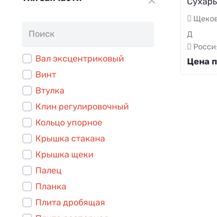
Сухарь 
Щеков
Д
Росси
Вал эксцентриковый
Цена п
Винт
Втулка
Клин регулировочный
Кольцо упорное
Крышка стакана
Крышка щеки
Палец
Планка
Плита дробящая