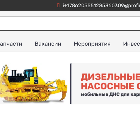
i+1786205551285360309@profim
апчасти
Вакансии
Мероприятия
Инвес