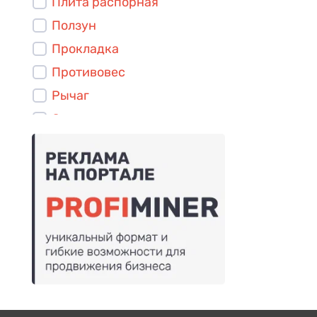
Плита распорная
Ползун
Прокладка
Противовес
Рычаг
Стакан
Сухарь
Футеровка нижняя
Шайба
Шпилька