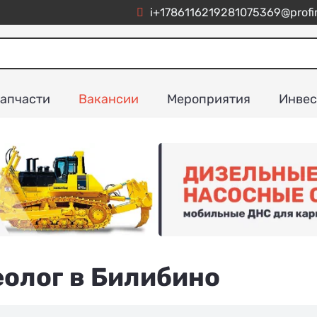
i+1786116219281075369@profim
апчасти
Вакансии
Мероприятия
Инвес
олог в Билибино