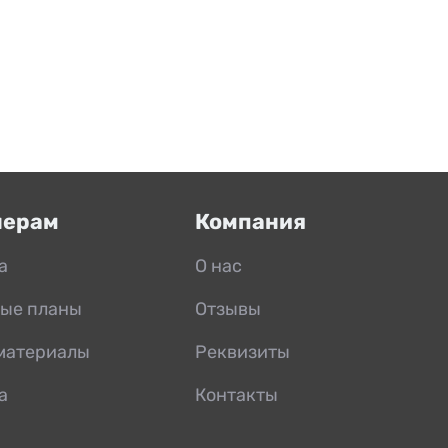
нерам
Компания
а
О нас
ые планы
Отзывы
материалы
Реквизиты
а
Контакты