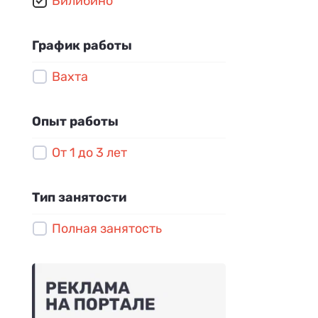
Билибино
Энергодиспетчер
Кладовщик
График работы
Бурильщик
Вахта
Электромонтажник
Опыт работы
От 1 до 3 лет
Тип занятости
Полная занятость