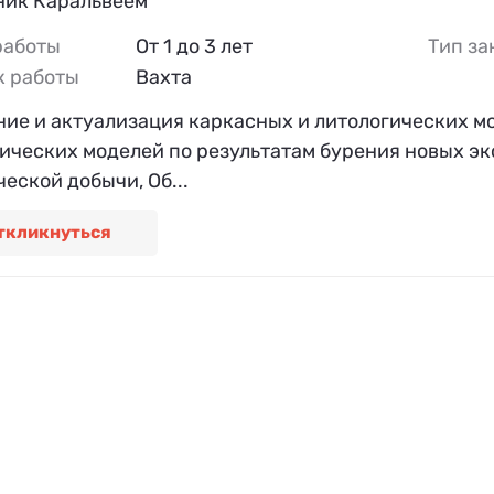
ник Каральвеем
работы
От 1 до 3 лет
Тип за
к работы
Вахта
ние и актуализация каркасных и литологических 
гических моделей по результатам бурения новых э
еской добычи, Об...
ткликнуться