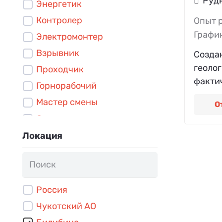
Руд
Энергетик
Контролер
Опыт 
Графи
Электромонтер
Взрывник
Созда
геоло
Проходчик
фактич
Горнорабочий
Мастер смены
О
Слесарь-ремонтник
Слесарь КИПиА
Локация
Ресурсный геолог
Участковый геолог
Инженер-геолог
Россия
Геолог-модельер
Чукотский АО
Диспетчер