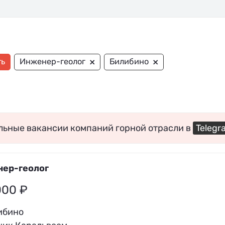
×
×
ть
Инженер-геолог
Билибино
льные вакансии компаний горной отрасли в
Telegr
ер-геолог
000 ₽
ибино