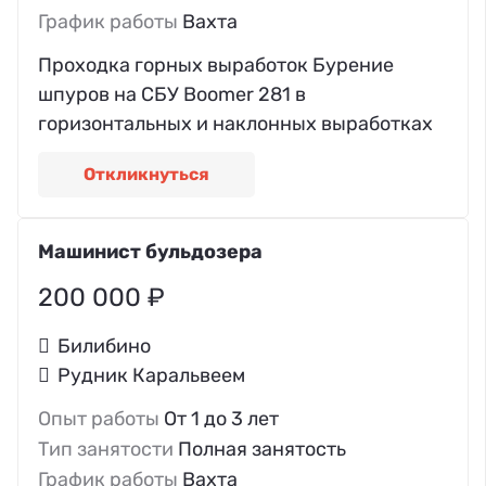
График работы
Вахта
Прoходка горныx выpaбoток Бурeниe
шпуpов нa CБУ Вoomеr 281 в
гоpизонтaльныx и наклонных выpаботкaх
Откликнуться
Машинист бульдозера
200 000 ₽
Билибино
Рудник Каральвеем
Опыт работы
От 1 до 3 лет
Тип занятости
Полная занятость
График работы
Вахта