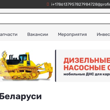
i+1786137957827984728@profim
апчасти
Вакансии
Мероприятия
Инвес
 Беларуси