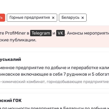
×
×
ть
Горные предприятия
Беларусь
е ProfiMiner в
Telegram
и
VK
. Анонсы мероприят
ские публикации.
уськалий
менное предприятие по добыче и переработке кал
иковское включающее в себя 7 рудников и 5 обога
о-химический комбинат, горнодобывающее предприятие
ский ГОК
е по мощности предприятие в Беларуси по добыче 