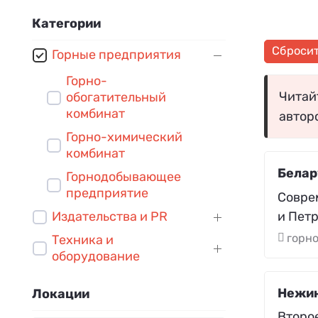
Категории
Сброси
Горные предприятия
Горно-
Читайт
обогатительный
комбинат
автор
Горно-химический
комбинат
Белар
Горнодобывающее
предприятие
Совре
и Петр
Издательства и PR
горн
Техника и
оборудование
Нежин
Локации
Второ