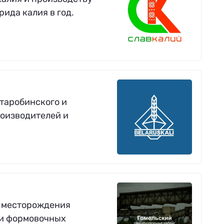
ида калия в год.
таробинского и
оизводителей и
в месторождения
 и формовочных