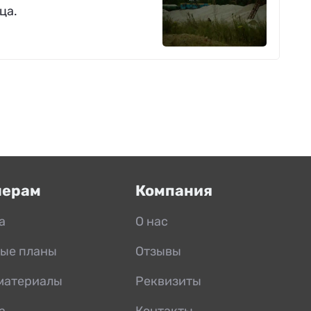
ца.
нерам
Компания
а
О нас
ые планы
Отзывы
материалы
Реквизиты