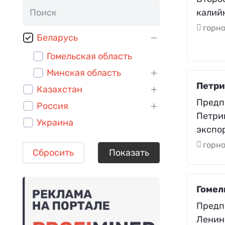
калийн
горн
Беларусь
Гомельская область
Минская область
Петри
Казахстан
Предп
Россия
Петри
Украина
экспо
горн
Сбросить
Показать
Гомел
Предп
Ленин