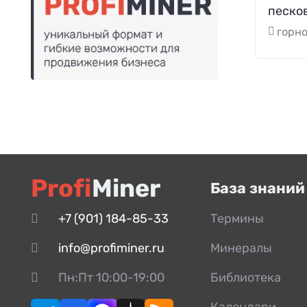
песко
горн
Profi
Miner
База знаний
+7 (901) 184-85-33
Термины
info@profiminer.ru
Минералы
Пн:Пт 10:00-19:00
Библиотека