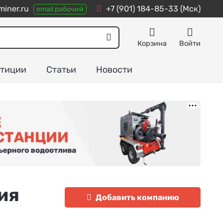
iner.ru
+7 (901) 184-85-33
(Мск)
email рабочий
Корзина
Войти
тиции
Статьи
Новости
ия
Добавить компанию