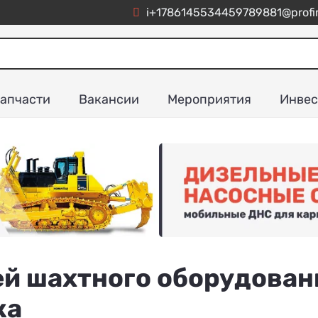
i+1786145534459789881@profim
апчасти
Вакансии
Мероприятия
Инвес
й шахтного оборудован
ка