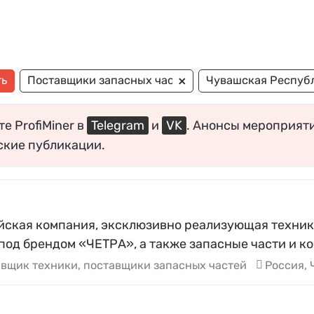
×
ть
Поставщики запасных частей
Чувашская Респуб
е ProfiMiner в
Telegram
и
VK
. Анонсы мероприят
ские публикации.
йская компания, эксклюзивно реализующая техник
 под брендом «ЧЕТРА», а также запасные части и 
вщик техники, поставщики запасных частей
Россия,