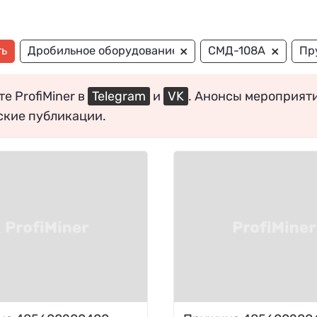
×
×
ть
Дробильное оборудование
СМД-108А
Пр
е ProfiMiner в
Telegram
и
VK
. Анонсы мероприят
ские публикации.