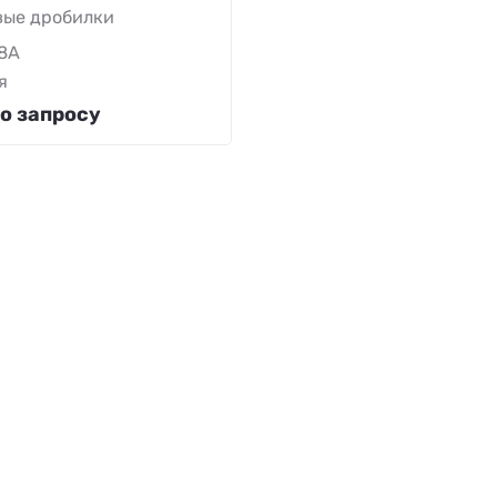
ые дробилки
8А
я
о запросу