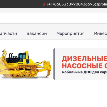
i+1786053309908436695@profim
апчасти
Вакансии
Мероприятия
Инвес