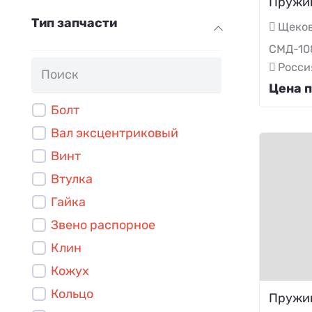
Пружи
Тип запчасти
Щеков
СМД-10
Росси
Цена п
Болт
Вал эксцентриковый
Винт
Втулка
Гайка
Звено распорное
Клин
Кожух
Кольцо
Пружи