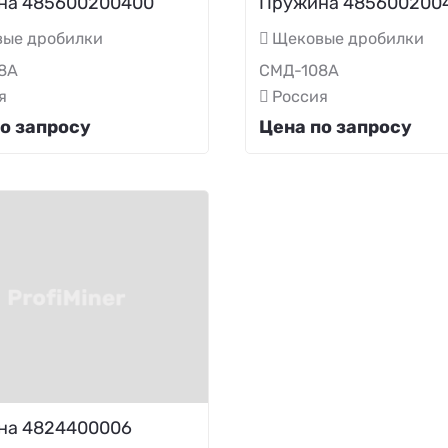
на 485600200400
Пружина 485600200
ые дробилки
Щековые дробилки
8А
СМД-108А
я
Россия
о запросу
Цена по запросу
на 4824400006