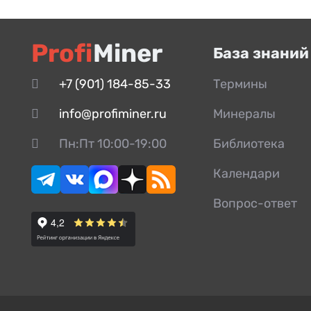
Привод
Пробка
Profi
Miner
База знаний
Прокладка
Противовес
+7 (901) 184-85-33
Термины
Пружина
info@profiminer.ru
Минералы
Ремень
Пн:Пт 10:00-19:00
Библиотека
Салазки
Календари
Стакан
Станина
Вопрос-ответ
Стопор
Сухарь
Трещетка
Тяга