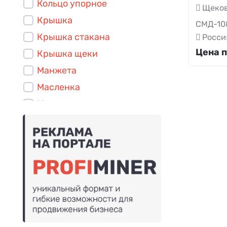
Кольцо упорное
Щеков
Крышка
СМД-10
Крышка стакана
Росси
Цена п
Крышка щеки
Манжета
Масленка
Маховик
Ось
Палец
Планка
Плита дробящая
Плита распорная
Подшипник
Ползун