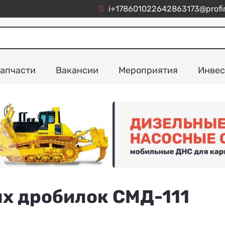
i+178601022642863173@profim
апчасти
Вакансии
Мероприятия
Инвес
х дробилок СМД-111