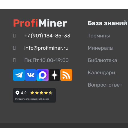
Сектор
Сухарь
Profi
Miner
База знаний
Футеровка
Футеровка боковая
+7 (901) 184-85-33
Термины
Шайба
info@profiminer.ru
Минералы
Шатун
Пн:Пт 10:00-19:00
Библиотека
Шкив
Календари
Шпонка
Вопрос-ответ