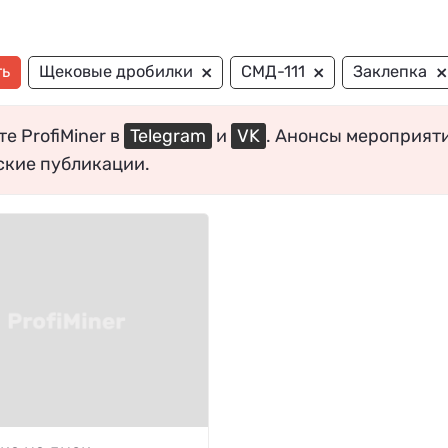
×
×
×
ть
Щековые дробилки
СМД-111
Заклепка
е ProfiMiner в
Telegram
и
VK
. Анонсы мероприят
ские публикации.