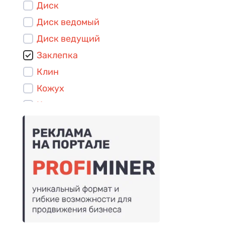
Диск
Диск ведомый
Диск ведущий
Заклепка
Клин
Кожух
Колонка
Кольцо
Крышка
Маховик
Накладка
Подшипник
Пружина
Сегмент