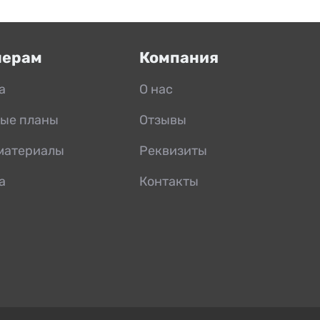
нерам
Компания
а
О нас
ые планы
Отзывы
материалы
Реквизиты
а
Контакты