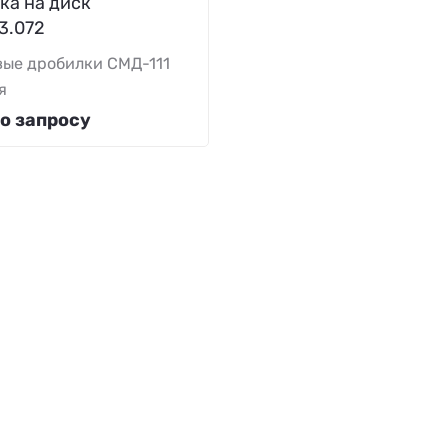
ка на диск
3.072
ые дробилки СМД-111
я
о запросу